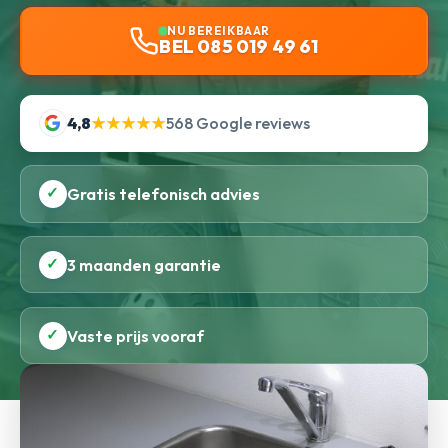
NU BEREIKBAAR
BEL 085 019 49 61
4,8
★★★★★
568 Google reviews
✓
Gratis telefonisch advies
✓
3 maanden garantie
✓
Vaste prijs vooraf