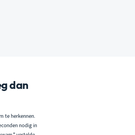
eg dan
om te herkennen.
seconden nodig in
 kwam,” vertelde