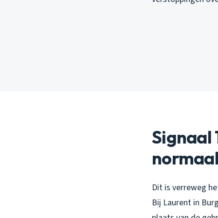
Signaal 
normaa
Dit is verreweg he
Bij Laurent in Bur
plaats van de gebr