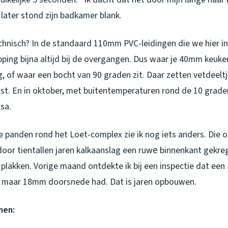
 later stond zijn badkamer blank.
chnisch? In de standaard 110mm PVC-leidingen die we hier i
ping bijna altijd bij de overgangen. Dus waar je 40mm keuke
, of waar een bocht van 90 graden zit. Daar zetten vetdeeltj
st. En in oktober, met buitentemperaturen rond de 10 graden
sa.
e panden rond het Loet-complex zie ik nog iets anders. Die 
door tientallen jaren kalkaanslag een ruwе binnenkant gekre
ft plakken. Vorige maand ontdekte ik bij een inspectie dat een
g maar 18mm doorsnede had. Dat is jaren opbouwen.
nen: