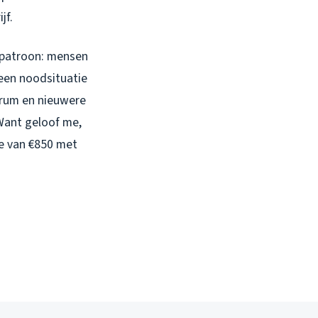
jf.
e patroon: mensen
een noodsituatie
ntrum en nieuwere
 Want geloof me,
e van €850 met