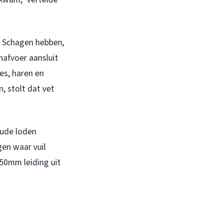
n Schagen hebben,
nafvoer aansluit
es, haren en
, stolt dat vet
oude loden
gen waar vuil
 50mm leiding uit