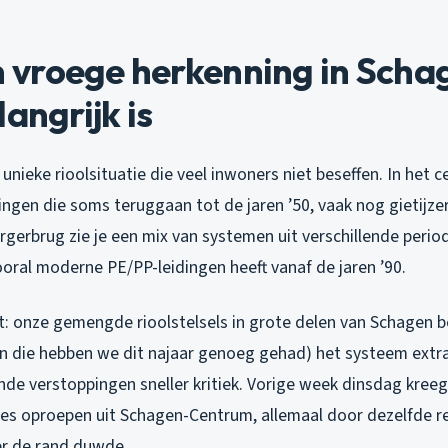
vroege herkenning in Scha
langrijk is
unieke rioolsituatie die veel inwoners niet beseffen. In het
ngen die soms teruggaan tot de jaren ’50, vaak nog gietijzer 
gerbrug zie je een mix van systemen uit verschillende period
ral moderne PE/PP-leidingen heeft vanaf de jaren ’90.
t: onze gemengde rioolstelsels in grote delen van Schagen b
en die hebben we dit najaar genoeg gehad) het systeem extra
de verstoppingen sneller kritiek. Vorige week dinsdag kreeg 
 zes oproepen uit Schagen-Centrum, allemaal door dezelfde re
r de rand duwde.