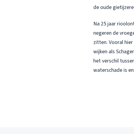
de oude gietijzere
Na 25 jaar rioolo
negeren de vroege
zitten. Vooral hie
wijken als Schagen
het verschil tuss
waterschade is e