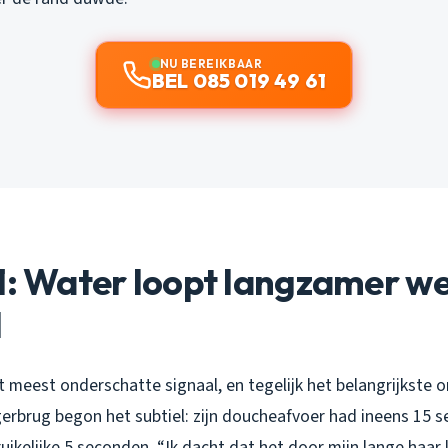
NU BEREIKBAAR
BEL 085 019 49 61
1: Water loopt langzamer w
l
t meest onderschatte signaal, en tegelijk het belangrijkste 
gerbrug begon het subtiel: zijn doucheafvoer had ineens 15 
uikelijke 5 seconden. “Ik dacht dat het door mijn lange haar