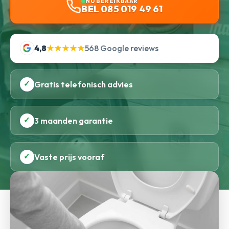
NU BEREIKBAAR
BEL 085 019 49 61
4,8
★★★★★
568 Google reviews
✓
Gratis telefonisch advies
✓
3 maanden garantie
✓
Vaste prijs vooraf