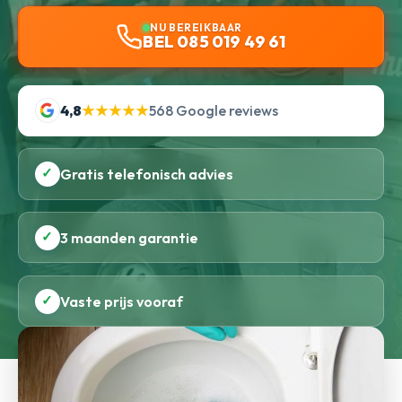
NU BEREIKBAAR
BEL 085 019 49 61
4,8
★★★★★
568 Google reviews
✓
Gratis telefonisch advies
✓
3 maanden garantie
✓
Vaste prijs vooraf