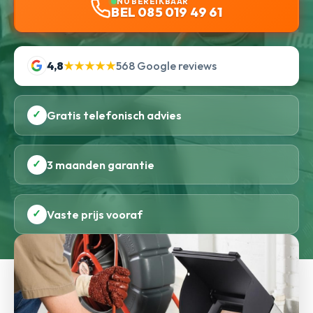
NU BEREIKBAAR
BEL 085 019 49 61
4,8
★★★★★
568 Google reviews
✓
Gratis telefonisch advies
✓
3 maanden garantie
✓
Vaste prijs vooraf